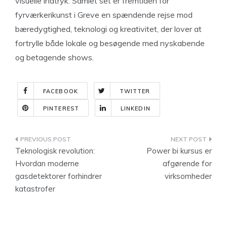
visuelle indtryk. Samlet set er fremtiden for
fyrværkerikunst i Greve en spændende rejse mod
bæredygtighed, teknologi og kreativitet, der lover at
fortrylle både lokale og besøgende med nyskabende
og betagende shows.
FACEBOOK
TWITTER
PINTEREST
LINKEDIN
Indlægsnavigation
Teknologisk revolution:
Power bi kursus er
Hvordan moderne
afgørende for
gasdetektorer forhindrer
virksomheder
katastrofer