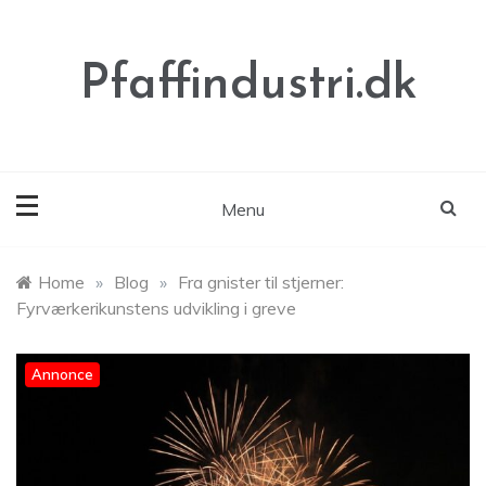
Skip
to
content
Pfaffindustri.dk
Menu
Home
»
Blog
»
Fra gnister til stjerner:
Fyrværkerikunstens udvikling i greve
Annonce