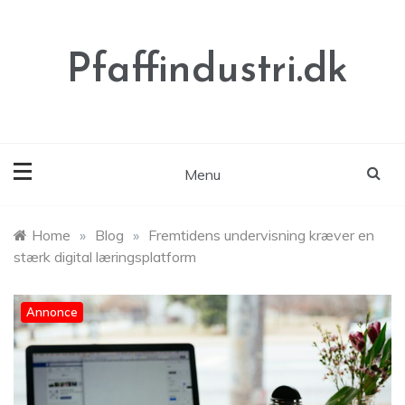
Skip
to
content
Pfaffindustri.dk
Menu
Home
»
Blog
»
Fremtidens undervisning kræver en
stærk digital læringsplatform
Annonce