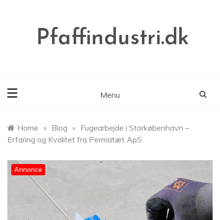
Skip
to
content
Pfaffindustri.dk
Menu
Home
»
Blog
»
Fugearbejde i Storkøbenhavn –
Erfaring og Kvalitet fra Permatæt ApS
Annonce