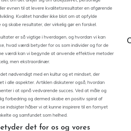
ller evnen til at levere kvalitetsresultater en afgørende
ikling. Kvalitet handler ikke blot om at opfylde
 skabe resultater, der virkelig gør en forskel.
sultater er så vigtige i hverdagen, og hvordan vi kan
C
ke, hvad værdi betyder for os som individer og for de
denne værdi kan vi begynde at anvende effektive metoder
kkelig, men ekstraordinær.
r det nødvendigt med en kultur og et mindset, der
t i alle aspekter. Artiklen diskuterer også, hvordan
enter i at opnå vedvarende succes. Ved at måle og
lig forbedring og dermed skabe en positiv spiral af
e indsigter håber vi at kunne inspirere til en fornyet
enkelte og samfundet som helhed.
etyder det for os og vores