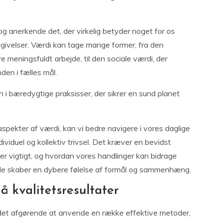
og anerkende det, der virkelig betyder noget for os
mgivelser. Værdi kan tage mange former, fra den
øre meningsfuldt arbejde, til den sociale værdi, der
den i fælles mål.
 i bæredygtige praksisser, der sikrer en sund planet
aspekter af værdi, kan vi bedre navigere i vores daglige
ividuel og kollektiv trivsel. Det kræver en bevidst
g er vigtigt, og hvordan vores handlinger kan bidrage
e ende skaber en dybere følelse af formål og sammenhæng.
å kvalitetsresultater
r det afgørende at anvende en række effektive metoder,