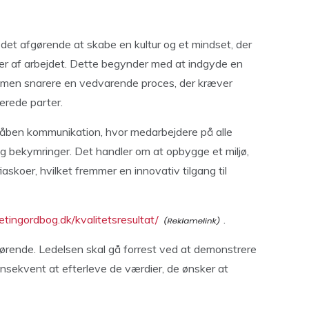
 det afgørende at skabe en kultur og et mindset, der
kter af arbejdet. Dette begynder med at indgyde en
mål, men snarere en vedvarende proces, der kræver
rede parter.
il åben kommunikation, hvor medarbejdere på alle
 og bekymringer. Det handler om at opbygge et miljø,
askoer, hvilket fremmer en innovativ tilgang til
ketingordbog.dk/kvalitetsresultat/
.
gørende. Ledelsen skal gå forrest ved at demonstrere
onsekvent at efterleve de værdier, de ønsker at