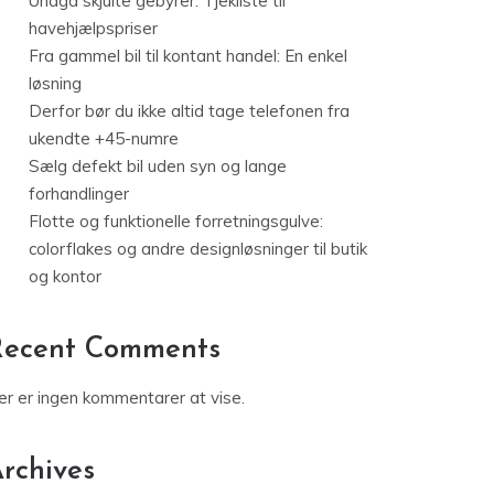
Undgå skjulte gebyrer: Tjekliste til
havehjælpspriser
Fra gammel bil til kontant handel: En enkel
løsning
Derfor bør du ikke altid tage telefonen fra
ukendte +45-numre
Sælg defekt bil uden syn og lange
forhandlinger
Flotte og funktionelle forretningsgulve:
colorflakes og andre designløsninger til butik
og kontor
Recent Comments
er er ingen kommentarer at vise.
rchives