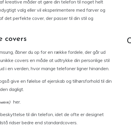
af kreative måder at gøre din telefon til noget helt
edygtigt valg eller vil eksperimentere med farver og
af det perfekte cover, der passer til din stil og
e covers
C
amsung, åbner du op for en række fordele, der går ud
r unikke covers en måde at udtrykke din personlige stil
d ud i en verden, hvor mange telefoner ligner hinanden.
gså give en følelse af ejerskab og tilhørsforhold til din
den dagligt.
her.
skyttelse til din telefon, idet de ofte er designet
dstå ridser bedre end standardcovers.