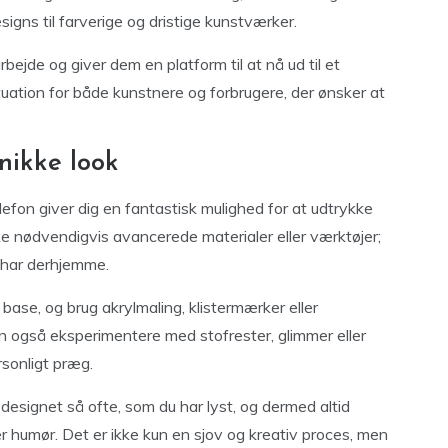
igns til farverige og dristige kunstværker.
jde og giver dem en platform til at nå ud til et
tuation for både kunstnere og forbrugere, der ønsker at
nikke look
efon giver dig en fantastisk mulighed for at udtrykke
ikke nødvendigvis avancerede materialer eller værktøjer;
 har derhjemme.
ase, og brug akrylmaling, klistermærker eller
n også eksperimentere med stofrester, glimmer eller
sonligt præg.
designet så ofte, som du har lyst, og dermed altid
ller humør. Det er ikke kun en sjov og kreativ proces, men