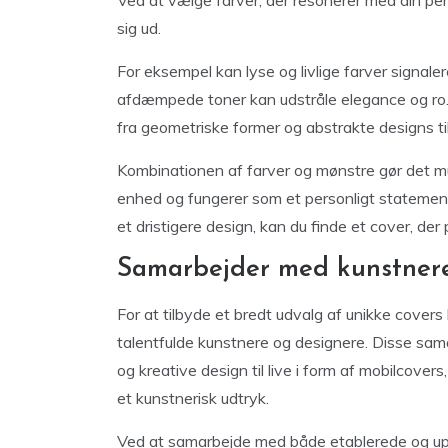
Ved at vælge farver, der resonerer med din perso
sig ud.
For eksempel kan lyse og livlige farver signa
afdæmpede toner kan udstråle elegance og ro. M
fra geometriske former og abstrakte designs til
Kombinationen af farver og mønstre gør det mul
enhed og fungerer som et personligt statement.
et dristigere design, kan du finde et cover, der
Samarbejder med kunstnere
For at tilbyde et bredt udvalg af unikke cov
talentfulde kunstnere og designere. Disse sama
og kreative design til live i form af mobilcover
et kunstnerisk udtryk.
Ved at samarbejde med både etablerede og upc