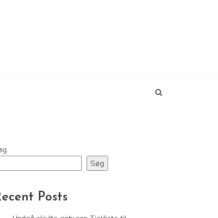
øg
Søg
ecent Posts