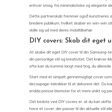
enhver smag, fra minimalistiske og elegante des
Dette partnerskab fremmer også kunstneres arbe
bredere publikum, hvilket skaber en win-win si
skille sig ud med deres mobiltilbehør.
DIY covers: Skab dit eget u
At skabe dit eget DIY cover til din Samsung-tel
din personlige stil og kreativitet. Det kræver 
ofte kan du komme langt med ting, du allerede
Start med et simpelt gennemsigtigt cover som b
decoupage-teknikker til at dekorere det. Du ka
endda presse blomster for et mere unikt og per
Det bedste ved DIY covers er, at du kan skifte 
have et cover, der passer til din aktuelle stil e