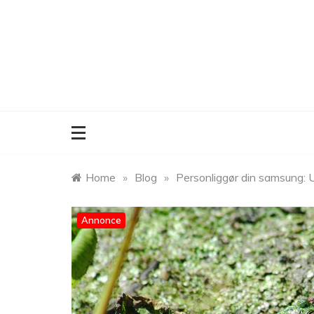
Skip
to
content
Home
»
Blog
»
Personliggør din samsung: 
Annonce