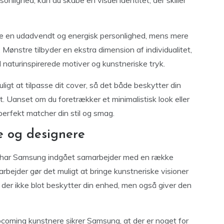
nlighed, kan du skabe en visuel identitet, der skiller
lere en udadvendt og energisk personlighed, mens mere
ønstre tilbyder en ekstra dimension af individualitet,
 naturinspirerede motiver og kunstneriske tryk.
igt at tilpasse dit cover, så det både beskytter din
 Uanset om du foretrækker et minimalistisk look eller
 perfekt matcher din stil og smag.
 og designere
ers har Samsung indgået samarbejder med en række
rbejder gør det muligt at bringe kunstneriske visioner
s, der ikke blot beskytter din enhed, men også giver den
oming kunstnere sikrer Samsung, at der er noget for