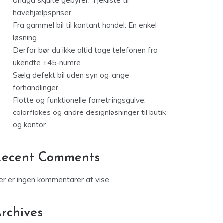
Undgå skjulte gebyrer: Tjekliste til
havehjælpspriser
Fra gammel bil til kontant handel: En enkel
løsning
Derfor bør du ikke altid tage telefonen fra
ukendte +45-numre
Sælg defekt bil uden syn og lange
forhandlinger
Flotte og funktionelle forretningsgulve:
colorflakes og andre designløsninger til butik
og kontor
Recent Comments
er er ingen kommentarer at vise.
rchives