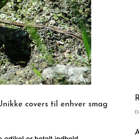
Unikke covers til enhver smag
D
A