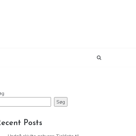
øg
Søg
ecent Posts