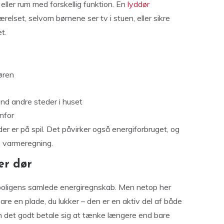
eller rum med forskellig funktion. En
lyddør
elset, selvom børnene ser tv i stuen, eller sikre
t.
øren
nd andre steder i huset
nfor
der er på spil. Det påvirker også energiforbruget, og
n varmeregning.
er dør
 boligens samlede energiregnskab. Men netop her
are en plade, du lukker – den er en aktiv del af både
n det godt betale sig at tænke længere end bare