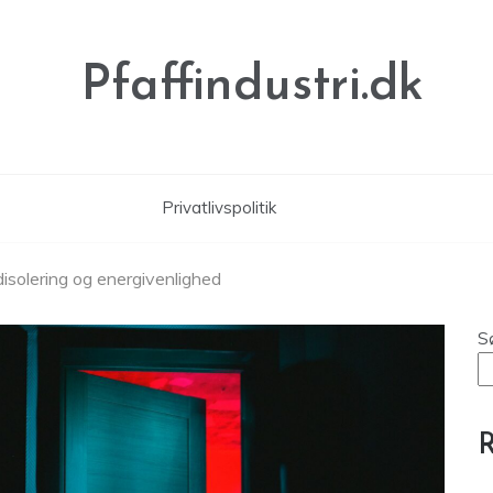
Pfaffindustri.dk
Privatlivspolitik
olering og energivenlighed
S
R