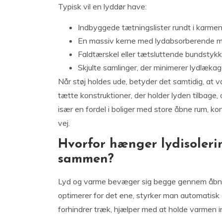
Typisk vil en lyddør have:
Indbyggede tætningslister rundt i karme
En massiv kerne med lydabsorberende ma
Faldtærskel eller tætsluttende bundstyk
Skjulte samlinger, der minimerer lydlæka
Når støj holdes ude, betyder det samtidig, at 
tætte konstruktioner, der holder lyden tilbage,
især en fordel i boliger med store åbne rum, ko
vej.
Hvorfor hænger lydisoleri
sammen?
Lyd og varme bevæger sig begge gennem åbnin
optimerer for det ene, styrker man automatisk 
forhindrer træk, hjælper med at holde varmen i