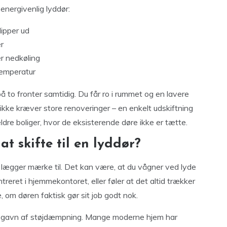
energivenlig lyddør:
ipper ud
r
r nedkøling
 temperatur
å to fronter samtidig. Du får ro i rummet og en lavere
 ikke kræver store renoveringer – en enkelt udskiftning
ldre boliger, hvor de eksisterende døre ikke er tætte.
t skifte til en lyddør?
u lægger mærke til. Det kan være, at du vågner ved lyde
eret i hjemmekontoret, eller føler at det altid trækker
, om døren faktisk gør sit job godt nok.
 få gavn af støjdæmpning. Mange moderne hjem har