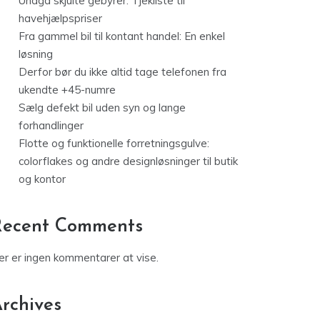
Undgå skjulte gebyrer: Tjekliste til
havehjælpspriser
Fra gammel bil til kontant handel: En enkel
løsning
Derfor bør du ikke altid tage telefonen fra
ukendte +45-numre
Sælg defekt bil uden syn og lange
forhandlinger
Flotte og funktionelle forretningsgulve:
colorflakes og andre designløsninger til butik
og kontor
Recent Comments
er er ingen kommentarer at vise.
rchives