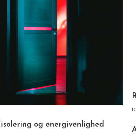
D
olering og energivenlighed
A