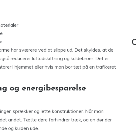
n
terialer
ke
ge
C
varme har sværere ved at slippe ud. Det skyldes, at de
 også reducerer luftudskiftning og kuldebroer. Det er
ntorer i hjemmet eller hvis man bor tæt på en trafikeret
ng og energibesparelse
ger, sprækker og lette konstruktioner. Når man
det andet. Tætte døre forhindrer træk, og en dør der
nde og kulden ude.