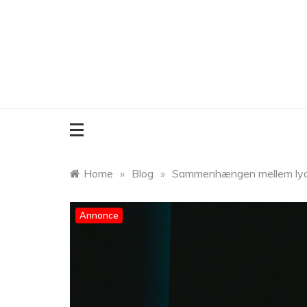
Skip
to
content
Home
»
Blog
»
Sammenhængen mellem lydis
Annonce