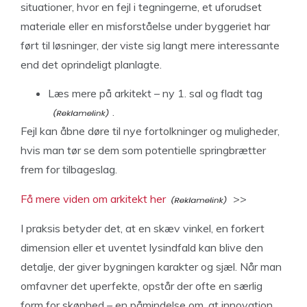
situationer, hvor en fejl i tegningerne, et uforudset
materiale eller en misforståelse under byggeriet har
ført til løsninger, der viste sig langt mere interessante
end det oprindeligt planlagte.
Læs mere
på arkitekt – ny 1. sal og fladt tag
.
Fejl kan åbne døre til nye fortolkninger og muligheder,
hvis man tør se dem som potentielle springbrætter
frem for tilbageslag.
Få mere viden om arkitekt her
>>
I praksis betyder det, at en skæv vinkel, en forkert
dimension eller et uventet lysindfald kan blive den
detalje, der giver bygningen karakter og sjæl. Når man
omfavner det uperfekte, opstår der ofte en særlig
form for skønhed – en påmindelse om, at innovation