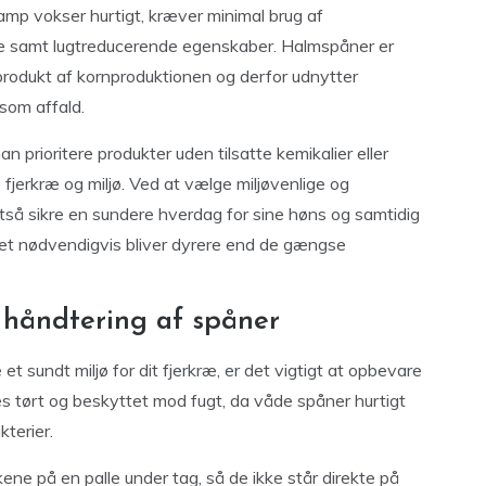
mp vokser hurtigt, kræver minimal brug af
ne samt lugtreducerende egenskaber. Halmspåner er
iprodukt af kornproduktionen og derfor udnytter
 som affald.
prioritere produkter uden tilsatte kemikalier eller
fjerkræ og miljø. Ved at vælge miljøvenlige og
ltså sikre en sundere hverdag for sine høns og samtidig
 det nødvendigvis bliver dyrere end de gængse
 håndtering af spåner
et sundt miljø for dit fjerkræ, er det vigtigt at opbevare
 tørt og beskyttet mod fugt, da våde spåner hurtigt
terier.
ene på en palle under tag, så de ikke står direkte på