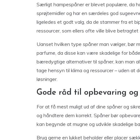
Særligt hampespåner er blevet populære, da ha
sprøjtemidler og har en særdeles god sugeev
ligeledes et godt valg, da de stammer fra et b
ressourcer, som ellers ofte ville blive betragtet
Uanset hvilken type spåner man vælger, bør man 
parfume, da disse kan være skadelige for både 
bæredygtige alternativer til spåner, kan man a
tage hensyn til klima og ressourcer – uden at
løsninger.
Gode råd til opbevaring og
For at få mest muligt ud af dine spåner og sikre 
og håndtere dem korrekt. Spåner bør opbevares
kan begynde at mugne og udvikle skadelige bak
Brug gerne en lukket beholder eller placer sækk