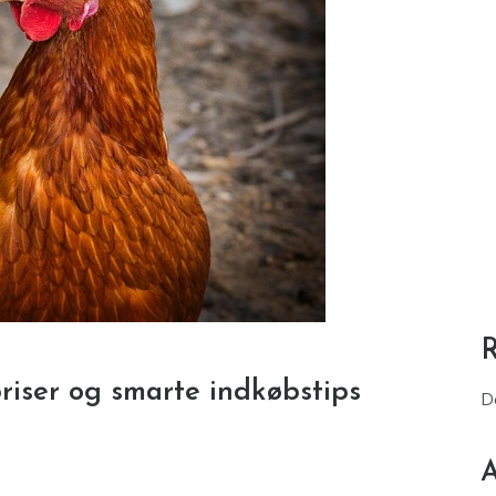
priser og smarte indkøbstips
D
A