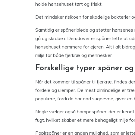
holde hønsehuset tørt og friskt.
Det mindsker risikoen for skadelige bakterier 
Samtidig er spåner bløde og støtter hønsenes n
gå og skrabe i. Derudover er spåner lette at ud
hønsehuset nemmere for ejeren. Alt i alt bidra
miljø for både fjerkræ og mennesker.
Forskellige typer spåner o
Når det kommer til spåner til fjerkræ, findes de
fordele og ulemper. De mest almindelige er træs
populære, fordi de har god sugeevne, giver en
Nogle vælger også hampespåner, der er kendt fo
fugt, hvilket skaber et mere behageligt miljø f
Papirspåner er en anden mulighed, som er lett