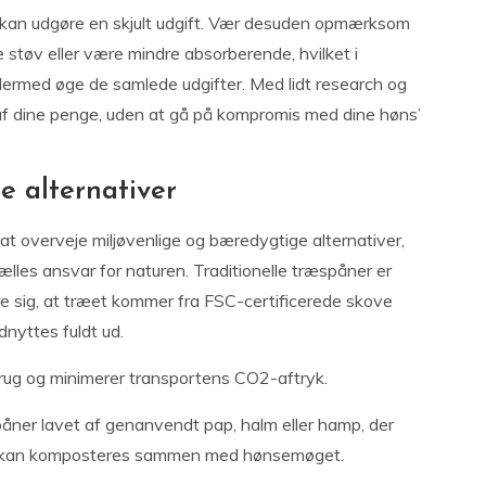
ing kan udgøre en skjult udgift. Vær desuden opmærksom
e støv eller være mindre absorberende, hvilket i
ermed øge de samlede udgifter. Med lidt research og
af dine penge, uden at gå på kompromis med dine høns’
e alternativer
at overveje miljøvenlige og bæredygtige alternativer,
ælles ansvar for naturen. Traditionelle træspåner er
kre sig, at træet kommer fra FSC-certificerede skove
dnyttes fuldt ud.
brug og minimerer transportens CO2-aftryk.
påner lavet af genanvendt pap, halm eller hamp, der
t og kan komposteres sammen med hønsemøget.