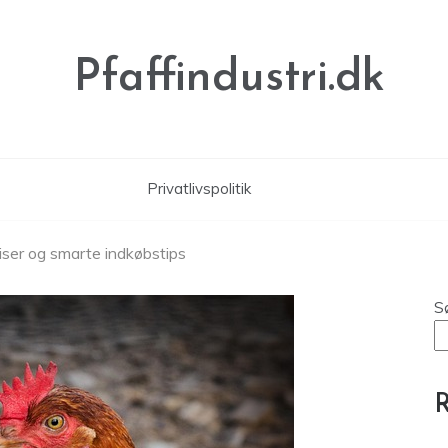
Pfaffindustri.dk
Privatlivspolitik
riser og smarte indkøbstips
S
R