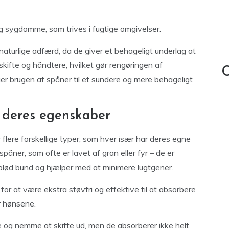
og sygdomme, som trives i fugtige omgivelser.
aturlige adfærd, da de giver et behageligt underlag at
skifte og håndtere, hvilket gør rengøringen af
C
ger brugen af spåner til et sundere og mere behageligt
g deres egenskaber
r flere forskellige typer, som hver især har deres egne
påner, som ofte er lavet af gran eller fyr – de er
 blød bund og hjælper med at minimere lugtgener.
r at være ekstra støvfri og effektive til at absorbere
or hønsene.
e og nemme at skifte ud, men de absorberer ikke helt