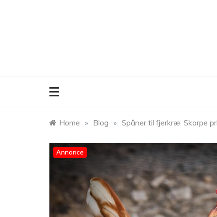
Skip
to
content
Home
»
Blog
»
Spåner til fjerkræ: Skarpe p
Annonce