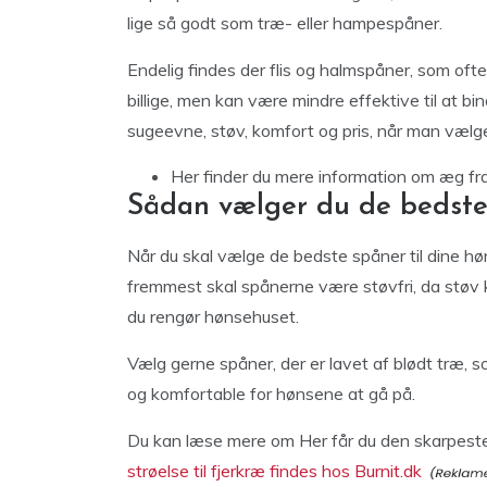
lige så godt som træ- eller hampespåner.
Endelig findes der flis og halmspåner, som oft
billige, men kan være mindre effektive til at bi
sugeevne, støv, komfort og pris, når man vælger 
Her
finder du mere information om æg fr
Sådan vælger du de bedste 
Når du skal vælge de bedste spåner til dine høns
fremmest skal spånerne være støvfri, da støv k
du rengør hønsehuset.
Vælg gerne spåner, der er lavet af blødt træ, s
og komfortable for hønsene at gå på.
Du kan læse mere om Her får du den skarpeste 
strøelse til fjerkræ findes hos Burnit.dk