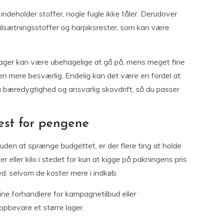
ndeholder stoffer, nogle fugle ikke tåler. Derudover
e tilsætningsstoffer og harpiksrester, som kan være
flager kan være ubehagelige at gå på, mens meget fine
 mere besværlig. Endelig kan det være en fordel at
å bæredygtighed og ansvarlig skovdrift, så du passer
est for pengene
æ uden at sprænge budgettet, er der flere ting at holde
r eller kilo i stedet for kun at kigge på pakningens pris
ed, selvom de koster mere i indkøb.
ne forhandlere for kampagnetilbud eller
opbevare et større lager.