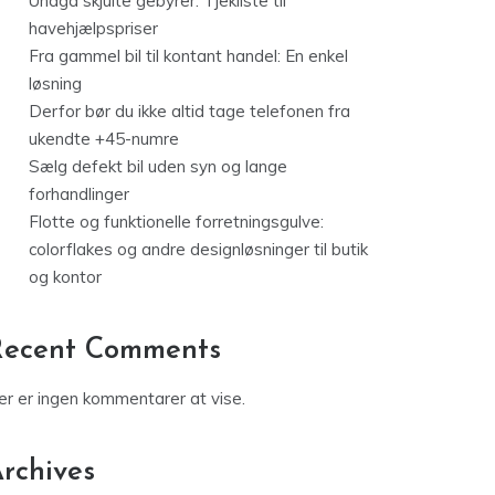
Undgå skjulte gebyrer: Tjekliste til
havehjælpspriser
Fra gammel bil til kontant handel: En enkel
løsning
Derfor bør du ikke altid tage telefonen fra
ukendte +45-numre
Sælg defekt bil uden syn og lange
forhandlinger
Flotte og funktionelle forretningsgulve:
colorflakes og andre designløsninger til butik
og kontor
Recent Comments
er er ingen kommentarer at vise.
rchives