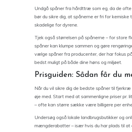
Undgå spåner fra hårdttræ som eg, da de ofte i
bør du sikre dig, at spånerne er fri for kemisk
skadelige for dyrene.
Tjek også størrelsen på spånerne – for store 
spåner kan klumpe sammen og gøre rengøringen
vælge spåner fra producenter, der har fokus p
bedst muligt på både dine høns og miljøet.
Prisguiden: Sådan får du m
Når du vil sikre dig de bedste spåner til fjerkr
øje med. Start med at sammenligne priser pr. lite
– ofte kan større sække være billigere per enh
Undersøg også lokale landbrugsbutikker og onli
mængderabatter – især hvis du har plads til at 