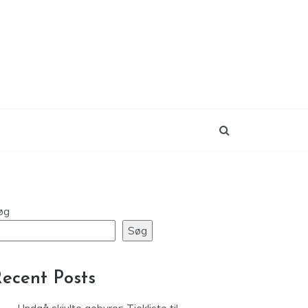
øg
Søg
ecent Posts