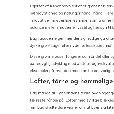
I hjertet af København spirer et grønt netværk
bæredygtighed og natur går hånd i hånd. Flere 
innovative, miljøvenlige løsninger som grønne 
balance mellem moderne livsstil og hensyn til k
Bag facaderne gemmer der sig frodige gårdhave
dyrke grøntsager eller nyde fællesskabet midt
Disse grønne oaser fungerer som åndehuller o
bæredygtig udvikling med æstetik og livskvalitet
eksempler på, hvordan man kan bo ansvarligt o
Lofter, tårne og hemmelige
Bag mange af Københavns ældre bygninger gem
færreste får øje på. Lofter med synlige bjælke
rum bag skjulte døre vidner om, at byens arkite