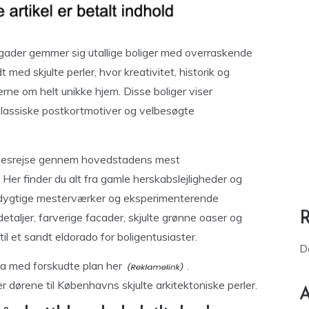
ader gemmer sig utallige boliger med overraskende
 med skjulte perler, hvor kreativitet, historik og
 om helt unikke hjem. Disse boliger viser
klassiske postkortmotiver og velbesøgte
elsesrejse gennem hovedstadens mest
er finder du alt fra gamle herskabslejligheder og
dygtige mesterværker og eksperimenterende
etaljer, farverige facader, skjulte grønne oaser og
 et sandt eldorado for boligentusiaster.
D
la med forskudte plan her
.
ner dørene til Københavns skjulte arkitektoniske perler.
A