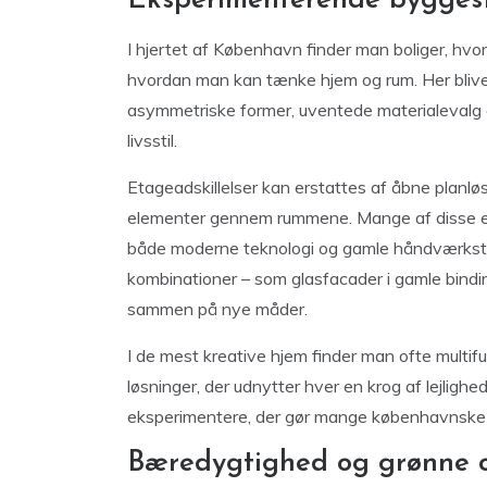
Eksperimenterende byggesti
I hjertet af København finder man boliger, hvor
hvordan man kan tænke hjem og rum. Her bliver 
asymmetriske former, uventede materialevalg og
livsstil.
Etageadskillelser kan erstattes af åbne planløs
elementer gennem rummene. Mange af disse eks
både moderne teknologi og gamle håndværkstrad
kombinationer – som glasfacader i gamle bind
sammen på nye måder.
I de mest kreative hjem finder man ofte multif
løsninger, der udnytter hver en krog af lejligh
eksperimentere, der gør mange københavnske bol
Bæredygtighed og grønne o