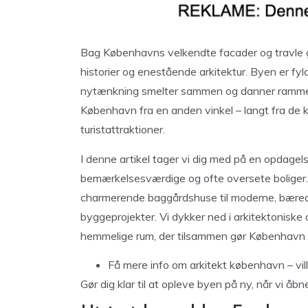
Bag Københavns velkendte facader og travle g
historier og enestående arkitektur. Byen er fyldt
nytænkning smelter sammen og danner rammerne
København fra en anden vinkel – langt fra de 
turistattraktioner.
I denne artikel tager vi dig med på en opdag
bemærkelsesværdige og ofte oversete boliger. H
charmerende baggårdshuse til moderne, bære
byggeprojekter. Vi dykker ned i arkitektoniske d
hemmelige rum, der tilsammen gør København til
Få mere info
om arkitekt københavn – vil
Gør dig klar til at opleve byen på ny, når vi åb