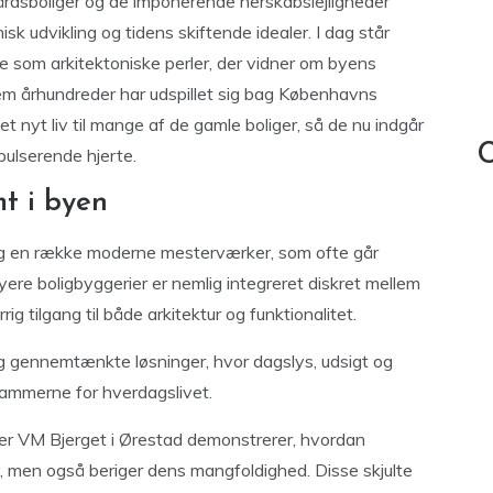
årdsboliger og de imponerende herskabslejligheder
nisk udvikling og tidens skiftende idealer. I dag står
 som arkitektoniske perler, der vidner om byens
nem århundreder har udspillet sig bag Københavns
t nyt liv til mange af de gamle boliger, så de nu indgår
C
pulserende hjerte.
t i byen
g en række moderne mesterværker, som ofte går
ere boligbyggerier er nemlig integreret diskret mellem
g tilgang til både arkitektur og funktionalitet.
 og gennemtænkte løsninger, hvor dagslys, udsigt og
rammerne for hverdagslivet.
er VM Bjerget i Ørestad demonstrerer, hvordan
liv, men også beriger dens mangfoldighed. Disse skjulte