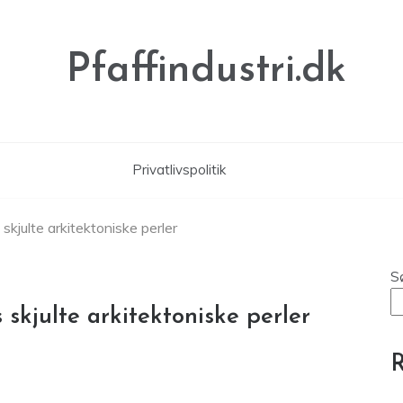
Pfaffindustri.dk
Privatlivspolitik
kjulte arkitektoniske perler
S
skjulte arkitektoniske perler
R