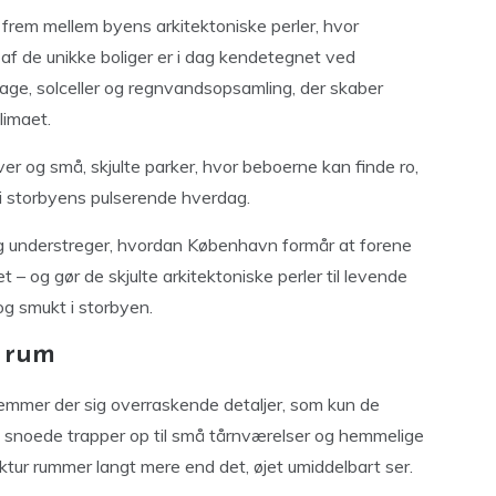
 frem mellem byens arkitektoniske perler, hvor
af de unikke boliger er i dag kendetegnet ved
tage, solceller og regnvandsopsamling, der skaber
limaet.
r og små, skjulte parker, hvor beboerne kan finde ro,
 i storbyens pulserende hverdag.
g understreger, hvordan København formår at forene
 – og gør de skjulte arkitektoniske perler til levende
g smukt i storbyen.
 rum
mer der sig overraskende detaljer, som kun de
r, snoede trapper op til små tårnværelser og hemmelige
ktur rummer langt mere end det, øjet umiddelbart ser.