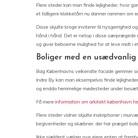
Flere steder kan man finde lejligheder, hvor gamle
et tidligere klokketårn nu danner rammen om 
Disse skjulte kroge inviterer til nysgerrighed og
hånd i hånd. Det er netop i disse særprægede 
og giver beboerne mulighed for at leve midt i e
Boliger med en usædvanlig 
Bag Københavns velkendte facade gemmer sig bo
Indre By kan man eksempelvis finde lejligheder
og endda hemmelige mødesteder under besæt
Få mere
information om arkitekt københavn he
Flere steder vidner skjulte inskriptioner i murv
begivenheder og skæbner, der har præget bolig
Ikke sjældent vælger nye ejere enten at fremh