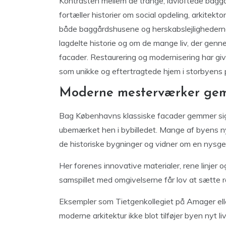
Kontrasten mellem de trange, lavloftede bagg
fortæller historier om social opdeling, arkitekto
både baggårdshusene og herskabslejlighederne
lagdelte historie og om de mange liv, der gen
facader. Restaurering og modernisering har give
som unikke og eftertragtede hjem i storbyens 
Moderne mesterværker gem
Bag Københavns klassiske facader gemmer si
ubemærket hen i bybilledet. Mange af byens ny
de historiske bygninger og vidner om en nysgerri
Her forenes innovative materialer, rene linjer
samspillet med omgivelserne får lov at sætte 
Eksempler som Tietgenkollegiet på Amager ell
moderne arkitektur ikke blot tilføjer byen nyt 