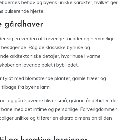
beboernes behov og byens unikke karakter, hvilket gør
s pulserende hjerte.
te gårdhaver
r sig en verden af farverige facader og hemmelige
g besøgende. Bag de klassiske byhuse og
de arkitektoniske detaljer, hvor huse i varme
kaber en levende palet i bybilledet.
er fyldt med blomstrende planter, gamle træer og
tilbage fra byens larm.
ne, og gårdhaverne bliver små, grønne åndehuller, der
urbane med det intime og personlige. Farverigdommen
oliger unikke og tilfører en ekstra dimension til den