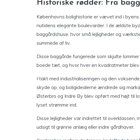
Historiske rødder: Fra bagg
Københavns bolighistorie er vævet ind i byens 
nutidens elegante boulevarder. I de ældste byd
baggårdshuse, hvor små lejligheder og værksted
summede af liv.
Disse baggårde fungerede som skjulte lommer 
boede tæt, og hvor hver en kvadratmeter blev u
I takt med industrialiseringen og den voksende
skyde op, og boligidealerne ændrede sig markan
Østerbro og Indre By blev opført med højt til lo
lyset strømme ind.
Disse lejligheder var indrettet til overklassen
udsigt til grønne anlæg eller indre gårdhaver.