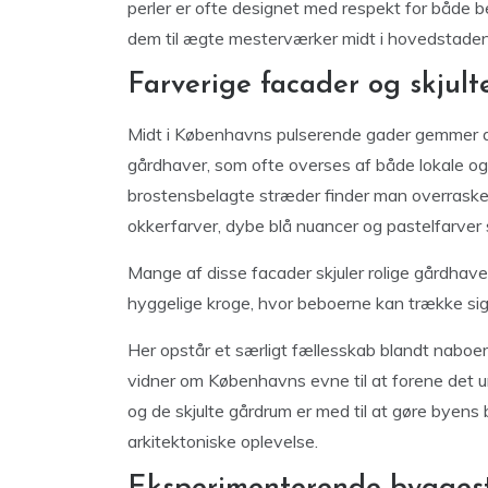
perler er ofte designet med respekt for både 
dem til ægte mesterværker midt i hovedstaden
Farverige facader og skjul
Midt i Københavns pulserende gader gemmer de
gårdhaver, som ofte overses af både lokale o
brostensbelagte stræder finder man overrasken
okkerfarver, dybe blå nuancer og pastelfarver s
Mange af disse facader skjuler rolige gårdhav
hyggelige kroge, hvor beboerne kan trække sig 
Her opstår et særligt fællesskab blandt naboer
vidner om Københavns evne til at forene det 
og de skjulte gårdrum er med til at gøre byens b
arkitektoniske oplevelse.