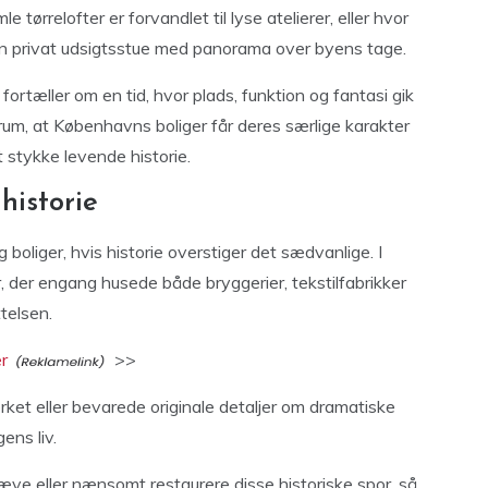
 tørrelofter er forvandlet til lyse atelierer, eller hvor
en privat udsigtsstue med panorama over byens tage.
 fortæller om en tid, hvor plads, funktion og fantasi gik
rum, at Københavns boliger får deres særlige karakter
t stykke levende historie.
historie
liger, hvis historie overstiger det sædvanlige. I
, der engang husede både bryggerier, tekstilfabrikker
telsen.
r
>>
ærket eller bevarede originale detaljer om dramatiske
ens liv.
æve eller nænsomt restaurere disse historiske spor, så