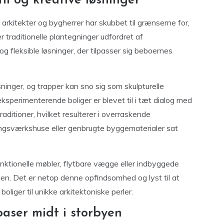
l og kreative løsninger
 arkitekter og bygherrer har skubbet til grænserne for,
traditionelle plantegninger udfordret af
 fleksible løsninger, der tilpasser sig beboernes
ninger, og trapper kan sno sig som skulpturelle
perimenterende boliger er blevet til i tæt dialog med
itioner, hvilket resulterer i overraskende
ingsværkshuse eller genbrugte byggematerialer sat
unktionelle møbler, flytbare vægge eller indbyggede
eden. Det er netop denne opfindsomhed og lyst til at
iger til unikke arkitektoniske perler.
aser midt i storbyen