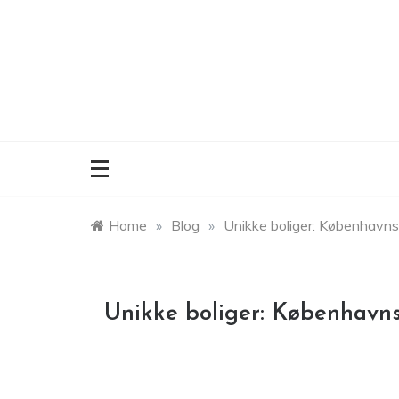
Skip
to
content
Home
»
Blog
»
Unikke boliger: Københavns s
Unikke boliger: Københavns 