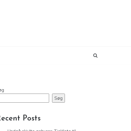
øg
Søg
ecent Posts