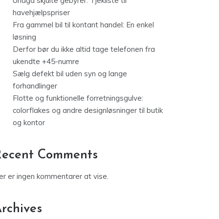
Undgå skjulte gebyrer: Tjekliste til
havehjælpspriser
Fra gammel bil til kontant handel: En enkel
løsning
Derfor bør du ikke altid tage telefonen fra
ukendte +45-numre
Sælg defekt bil uden syn og lange
forhandlinger
Flotte og funktionelle forretningsgulve:
colorflakes og andre designløsninger til butik
og kontor
Recent Comments
er er ingen kommentarer at vise.
rchives