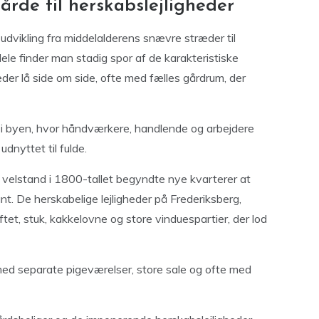
årde til herskabslejligheder
udvikling fra middelalderens snævre stræder til
ele finder man stadig spor af de karakteristiske
er lå side om side, ofte med fælles gårdrum, der
i byen, hvor håndværkere, handlende og arbejdere
dnyttet til fulde.
 velstand i 1800-tallet begyndte nye kvarterer at
t. De herskabelige lejligheder på Frederiksberg,
ftet, stuk, kakkelovne og store vinduespartier, der lod
, med separate pigeværelser, store sale og ofte med