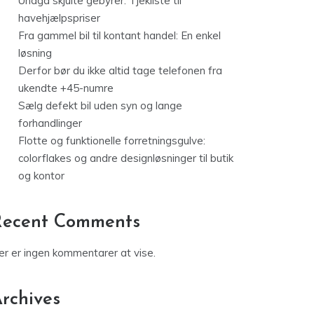
Undgå skjulte gebyrer: Tjekliste til
havehjælpspriser
Fra gammel bil til kontant handel: En enkel
løsning
Derfor bør du ikke altid tage telefonen fra
ukendte +45-numre
Sælg defekt bil uden syn og lange
forhandlinger
Flotte og funktionelle forretningsgulve:
colorflakes og andre designløsninger til butik
og kontor
Recent Comments
er er ingen kommentarer at vise.
rchives