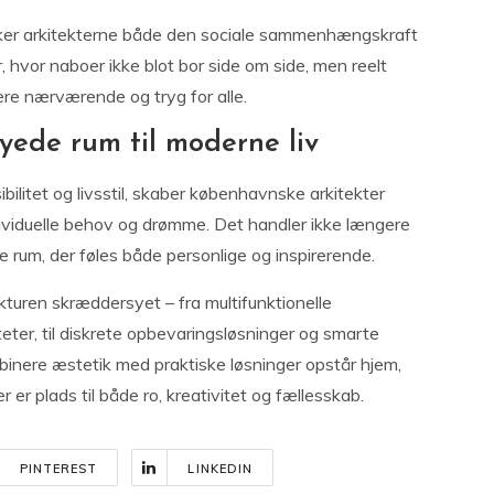
yrker arkitekterne både den sociale sammenhængskraft
r, hvor naboer ikke blot bor side om side, men reelt
ere nærværende og tryg for alle.
yede rum til moderne liv
sibilitet og livsstil, skaber københavnske arkitekter
dividuelle behov og drømme. Det handler ikke længere
e rum, der føles både personlige og inspirerende.
turen skræddersyet – fra multifunktionelle
teter, til diskrete opbevaringsløsninger og smarte
mbinere æstetik med praktiske løsninger opstår hjem,
r er plads til både ro, kreativitet og fællesskab.
PINTEREST
LINKEDIN