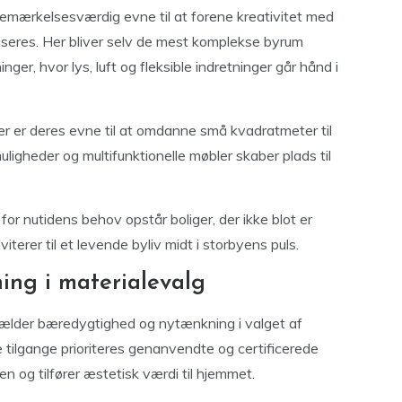
bemærkelsesværdig evne til at forene kreativitet med
liseres. Her bliver selv de mest komplekse byrum
r, hvor lys, luft og fleksible indretninger går hånd i
 er deres evne til at omdanne små kvadratmeter til
igheder og multifunktionelle møbler skaber plads til
for nutidens behov opstår boliger, der ikke blot er
erer til et levende byliv midt i storbyens puls.
ng i materialevalg
gælder bæredygtighed og nytænkning i valget af
e tilgange prioriteres genanvendte og certificerede
n og tilfører æstetisk værdi til hjemmet.