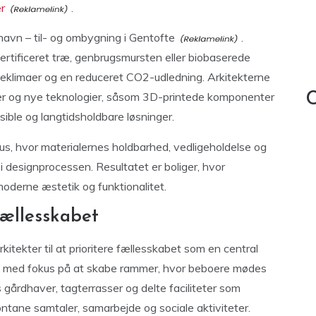
r
.
avn – til- og ombygning i Gentofte
.
rtificeret træ, genbrugsmursten eller biobaserede
indeklimaer og en reduceret CO2-udledning. Arkitekterne
er og nye teknologier, såsom 3D-printede komponenter
C
ible og langtidsholdbare løsninger.
us, hvor materialernes holdbarhed, vedligeholdelse og
 designprocessen. Resultatet er boliger, hvor
oderne æstetik og funktionalitet.
fællesskabet
kitekter til at prioritere fællesskabet som en central
mes med fokus på at skabe rammer, hvor beboere mødes
gårdhaver, tagterrasser og delte faciliteter som
ntane samtaler, samarbejde og sociale aktiviteter.