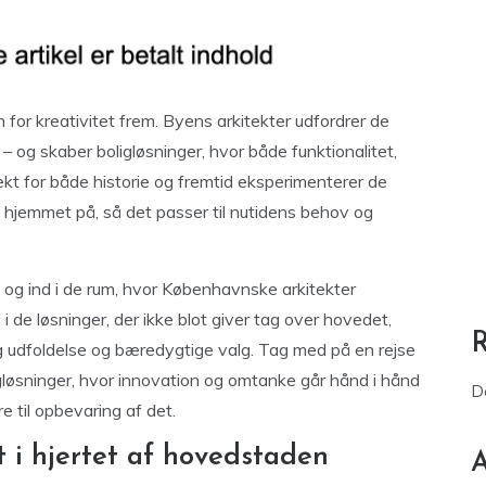
m for kreativitet frem. Byens arkitekter udfordrer de
 og skaber boligløsninger, hvor både funktionalitet,
ekt for både historie og fremtid eksperimenterer de
hjemmet på, så det passer til nutidens behov og
 og ind i de rum, hvor Københavnske arkitekter
d i de løsninger, der ikke blot giver tag over hovedet,
ig udfoldelse og bæredygtige valg. Tag med på en rejse
øsninger, hvor innovation og omtanke går hånd i hånd
D
re til opbevaring af det.
t i hjertet af hovedstaden
A