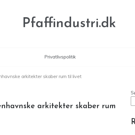
Pfaffindustri.dk
Privatlivspolitik
havnske arkitekter skaber rum til livet
S
enhavnske arkitekter skaber rum
R