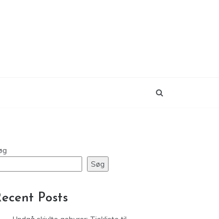
øg
Søg
ecent Posts