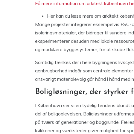
Få mere information om arkitekt københavn he
Her kan
du læse mere om arkitekt københ
Mange projekter integrerer eksempelvis FSC-ce
isoleringsmaterialer, der bidrager til sundere 
eksperimenterer desuden med lokale ressourc
og modulære byggesystemer, for at skabe fleks
Samtidig tænkes der i hele bygningens livscykl
genbrugbarhed indgår som centrale elementer i
ansvarligt materialevalg går hånd i hånd med m
Boligløsninger, der styrker 
I København ser vi en tydelig tendens blandt ar
del af boligoplevelsen. Boligløsninger udfor
på tværs af generationer og baggrunde. Fælles 
køkkener og værksteder giver mulighed for spo