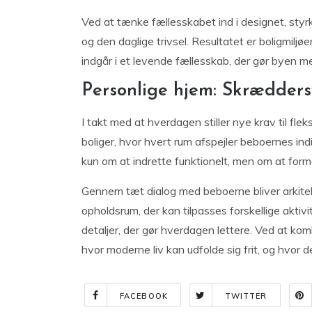
Ved at tænke fællesskabet ind i designet, st
og den daglige trivsel. Resultatet er boligmiljøe
indgår i et levende fællesskab, der gør byen m
Personlige hjem: Skrædders
I takt med at hverdagen stiller nye krav til flek
boliger, hvor hvert rum afspejler beboernes in
kun om at indrette funktionelt, men om at form
Gennem tæt dialog med beboerne bliver arkitek
opholdsrum, der kan tilpasses forskellige aktivi
detaljer, der gør hverdagen lettere. Ved at ko
hvor moderne liv kan udfolde sig frit, og hvor de
FACEBOOK
TWITTER