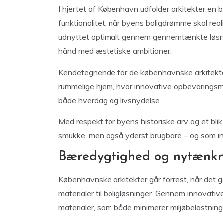
I hjertet af København udfolder arkitekter en 
funktionalitet, når byens boligdrømme skal rea
udnyttet optimalt gennem gennemtænkte løsninge
hånd med æstetiske ambitioner.
Kendetegnende for de københavnske arkitekter
rummelige hjem, hvor innovative opbevaringsmul
både hverdag og livsnydelse.
Med respekt for byens historiske arv og et blik 
smukke, men også yderst brugbare – og som invit
Bæredygtighed og nytænkni
Københavnske arkitekter går forrest, når det 
materialer til boligløsninger. Gennem innovativ
materialer, som både minimerer miljøbelastninge