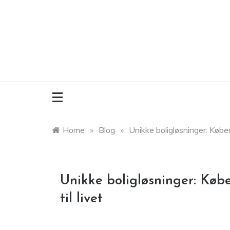
Skip
to
content
Home
»
Blog
»
Unikke boligløsninger: Køben
Unikke boligløsninger: Køb
til livet