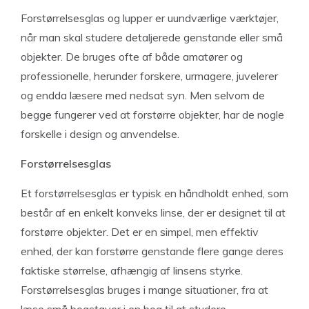
Forstørrelsesglas og lupper er uundværlige værktøjer,
når man skal studere detaljerede genstande eller små
objekter. De bruges ofte af både amatører og
professionelle, herunder forskere, urmagere, juvelerer
og endda læsere med nedsat syn. Men selvom de
begge fungerer ved at forstørre objekter, har de nogle
forskelle i design og anvendelse.
Forstørrelsesglas
Et forstørrelsesglas er typisk en håndholdt enhed, som
består af en enkelt konveks linse, der er designet til at
forstørre objekter. Det er en simpel, men effektiv
enhed, der kan forstørre genstande flere gange deres
faktiske størrelse, afhængig af linsens styrke.
Forstørrelsesglas bruges i mange situationer, fra at
læse små bogstaver i en bog til at studere