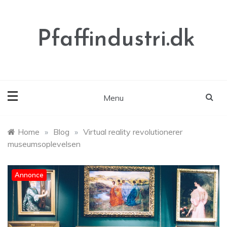
Skip
to
content
Pfaffindustri.dk
Menu
Home
»
Blog
»
Virtual reality revolutionerer
museumsoplevelsen
Annonce