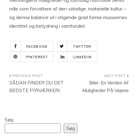
teknologiens muligheder og samtidig fastholde deres
rolle som forvaltere af den virkelige, materielle kultur –
og denne balance vil i stigende grad forme museernes
identitet og betydning i samfundet.
FACEBOOK
TWITTER
PINTEREST
LINKEDIN
Indlægsnavigation
SÅDAN FINDER DU DET
Biler: En Verden Af
BEDSTE FYRVÆRKERI
Muligheder På Vejene
Søg
Søg