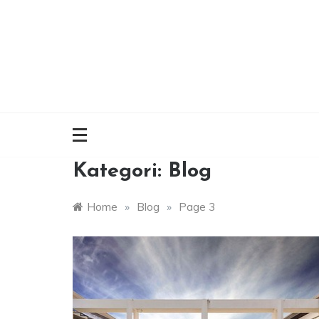
Skip
to
content
Kategori:
Blog
Home
»
Blog
»
Page 3