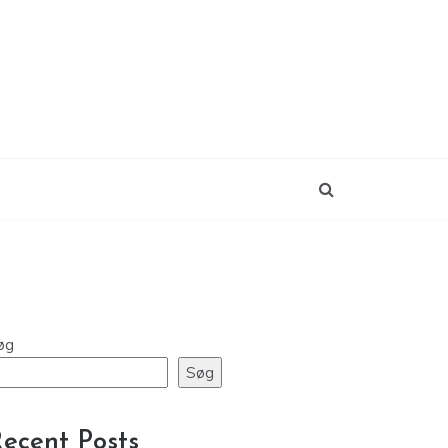
øg
Søg
ecent Posts