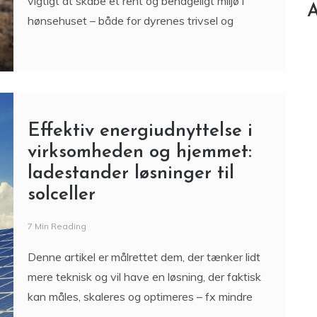
vigtigt at skabe et rent og behageligt miljø i
A
hønsehuset – både for dyrenes trivsel og
Effektiv energiudnyttelse i
virksomheden og hjemmet:
ladestander løsninger til
solceller
7 Min Reading
Denne artikel er målrettet dem, der tænker lidt
mere teknisk og vil have en løsning, der faktisk
kan måles, skaleres og optimeres – fx mindre