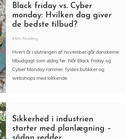
Black friday vs. Cyber
monday: Hvilken dag giver
de bedste tilbud?
9 Min Reading
Hvert år i slutningen af november går danskerne
tilbudsjagt som aldrig før. Når Black Friday og
Cyber Monday rammer, fyldes butikker og
webshops med lokkende
Sikkerhed i industrien
starter med planlægning –
sådan redder